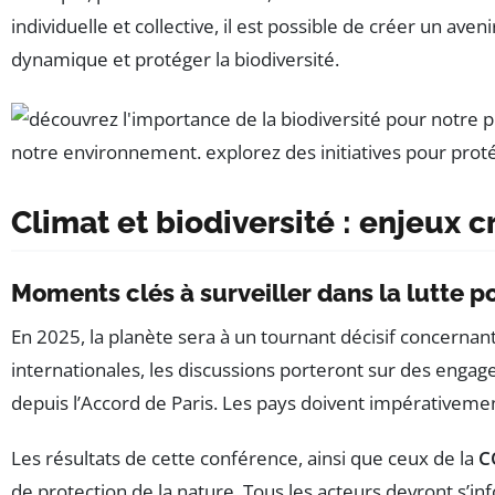
individuelle et collective, il est possible de créer un ave
dynamique et protéger la biodiversité.
Climat et biodiversité : enjeux 
Moments clés à surveiller dans la lutte p
En 2025, la planète sera à un tournant décisif concernan
internationales, les discussions porteront sur des enga
depuis l’Accord de Paris. Les pays doivent impérativemen
Les résultats de cette conférence, ainsi que ceux de la
C
de protection de la nature. Tous les acteurs devront s’in