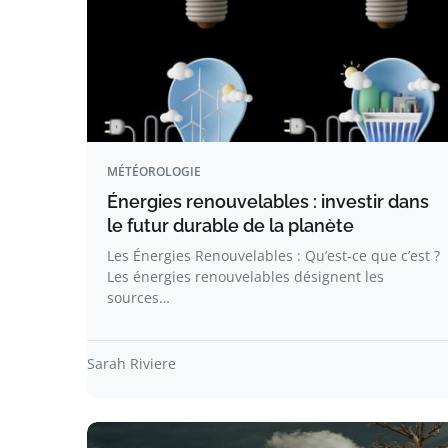
MÉTÉOROLOGIE
Énergies renouvelables : investir dans
le futur durable de la planète
Les Énergies Renouvelables : Qu’est-ce que c’est ?
Les énergies renouvelables désignent les
sources…
Sarah Riviere