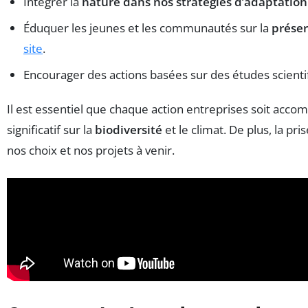
Intégrer la
nature dans nos stratégies d’adaptation
Éduquer les jeunes et les communautés sur la
préser
site
.
Encourager des actions basées sur des études scien
Il est essentiel que chaque action entreprises soit acc
significatif sur la
biodiversité
et le climat. De plus, la p
nos choix et nos projets à venir.