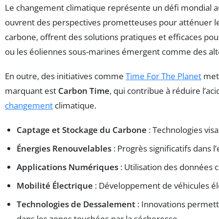
Le changement climatique représente un défi mondial au
ouvrent des perspectives prometteuses pour atténuer les
carbone, offrent des solutions pratiques et efficaces po
ou les éoliennes sous-marines émergent comme des alter
En outre, des initiatives comme
Time For The Planet
mett
marquant est
Carbon Time
, qui contribue à réduire l’a
changement
climatique.
Captage et Stockage du Carbone
: Technologies visa
Énergies Renouvelables
: Progrès significatifs dans 
Applications Numériques
: Utilisation des données 
Mobilité Électrique
: Développement de véhicules élec
Technologies de Dessalement
: Innovations permetta
dans les zones touchées par la sécheresse.