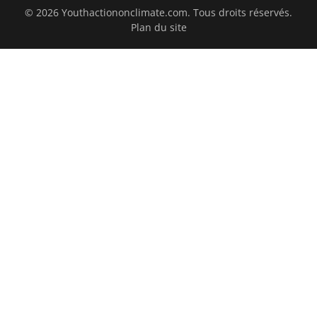
© 2026 Youthactiononclimate.com. Tous droits réservés.
Plan du site