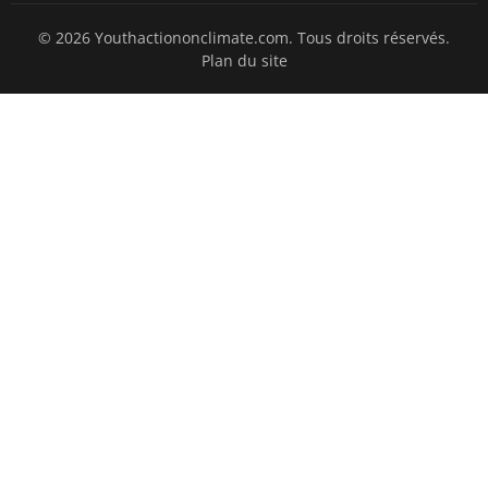
© 2026 Youthactiononclimate.com. Tous droits réservés.
Plan du site