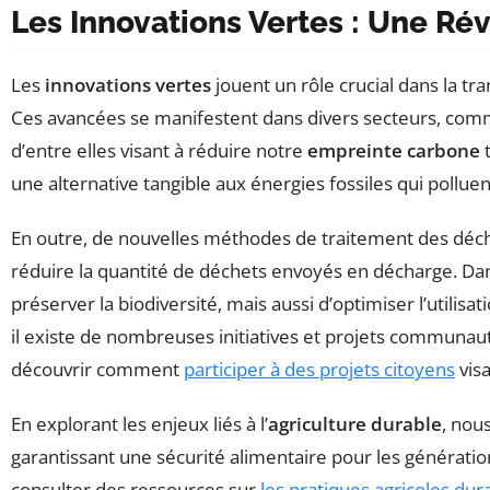
Les Innovations Vertes : Une Ré
Les
innovations vertes
jouent un rôle crucial dans la t
Ces avancées se manifestent dans divers secteurs, comme 
d’entre elles visant à réduire notre
empreinte carbone
t
une alternative tangible aux énergies fossiles qui pollu
En outre, de nouvelles méthodes de traitement des déchet
réduire la quantité de déchets envoyés en décharge. Dans
préserver la biodiversité, mais aussi d’optimiser l’utilis
il existe de nombreuses initiatives et projets communauta
découvrir comment
participer à des projets citoyens
visa
En explorant les enjeux liés à l’
agriculture durable
, nou
garantissant une sécurité alimentaire pour les génératio
consulter des ressources sur
les pratiques agricoles dur