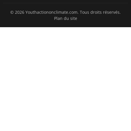
© 2026 Youthactiononclimate.com. Tous droits réservés.
Plan du site