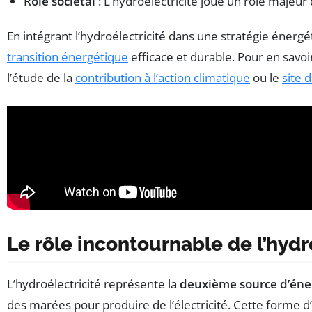
Rôle sociétal
: L’hydroélectricité joue un rôle majeur
En intégrant l’hydroélectricité dans une stratégie énergéti
transition énergétique
efficace et durable. Pour en savoi
l’étude de la
contribution à l’action climatique
ou le
site 
Le rôle incontournable de l’hydr
L’hydroélectricité représente la
deuxième source d’éne
des marées pour produire de l’électricité. Cette forme 