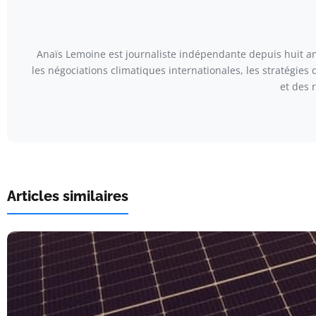
Anaïs Lemoine est journaliste indépendante depuis huit ans
les négociations climatiques internationales, les stratégies
et des 
Articles similaires