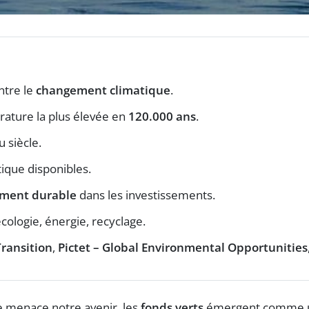
ntre le
changement climatique
.
rature la plus élevée en
120.000 ans
.
du siècle.
tique disponibles.
ement durable
dans les investissements.
cologie, énergie, recyclage.
ransition
,
Pictet – Global Environmental Opportunities
 menace notre avenir, les
fonds verts
émergent comme un l