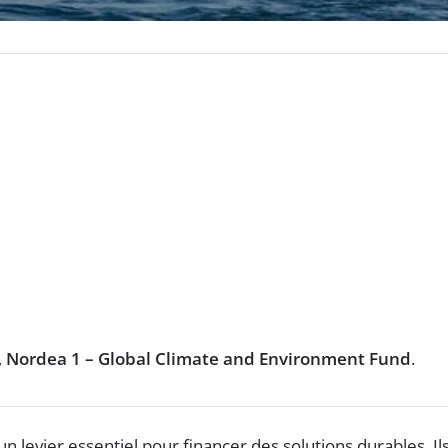
,
Nordea 1 – Global Climate and Environment Fund
.
evier essentiel pour financer des solutions durables. Il