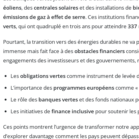
éoliens
, des
centrales solaires
et des installations de
bi
émissions de gaz à effet de serre
. Ces institutions fina
verts
, qui ont quadruplé en trois ans pour atteindre
337 
Pourtant, la transition vers des énergies durables ne va pas
immense mais fait face à des
obstacles financiers
consi
engagements des investisseurs et des gouvernements, rend
Les
obligations vertes
comme instrument de levée de
L’importance des
programmes européens
comme « Ho
Le rôle des
banques vertes
et des fonds nationaux po
Les initiatives de
finance inclusive
pour soutenir les 
Ces points montrent l’urgence de transformer notre appro
d’explorer davantage comment les pays peuvent dépass