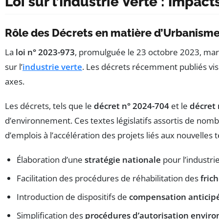
Loi sur l’Industrie Verte : Impac
Rôle des Décrets en matière d’Urbanism
La
loi n° 2023-973
, promulguée le 23 octobre 2023, marq
sur l’
industrie verte
. Les décrets récemment publiés vise
axes.
Les décrets, tels que le
décret n° 2024-704
et le
décret 
d’environnement. Ces textes législatifs assortis de nomb
d’emplois à l’accélération des projets liés aux nouvelles 
Élaboration d’une
stratégie nationale
pour l’industrie
Facilitation des procédures de réhabilitation des
fric
Introduction de dispositifs de
compensation anticip
Simplification des
procédures d’autorisation envir