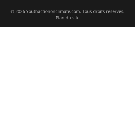
© 2026 Youthactiononclimate.com. Tous droits réservés.
Plan du site