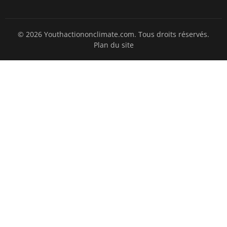
© 2026 Youthactiononclimate.com. Tous droits réservés.
Plan du site