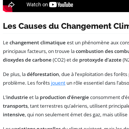
Les Causes du Changement Cli
Le
changement climatique
est un phénomène aux conséq
principaux facteurs, on trouve la
combustion des combus
dioxydes de carbone
(CO2) et de
protoxyde d’azote
(N2
De plus, la
déforestation
, due à l’exploitation des forêt
problème. Les forêts
jouent
un rôle essentiel dans l’abso
L’
industrie
et la
production d’énergie
consomment d’éno
transports
, tant terrestres qu’aériens, utilisent princip
intensive
, qui non seulement émet des gaz, mais utilise
Les
variations naturelles
du climat existent, mais les 