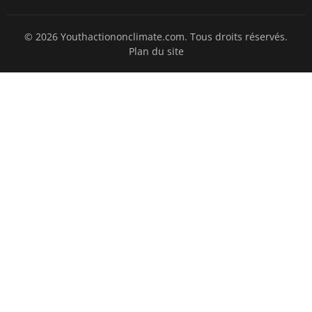
© 2026 Youthactiononclimate.com. Tous droits réservés.
Plan du site