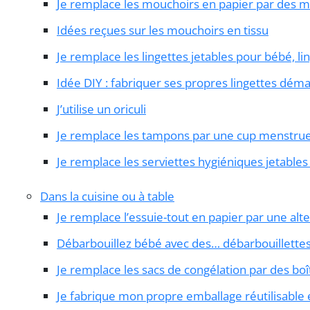
Je remplace les mouchoirs en papier par des m
Idées reçues sur les mouchoirs en tissu
Je remplace les lingettes jetables pour bébé, li
Idée DIY : fabriquer ses propres lingettes déma
J’utilise un oriculi
Je remplace les tampons par une cup menstrue
Je remplace les serviettes hygiéniques jetables
Dans la cuisine ou à table
Je remplace l’essuie-tout en papier par une alte
Débarbouillez bébé avec des… débarbouillette
Je remplace les sacs de congélation par des boît
Je fabrique mon propre emballage réutilisable e