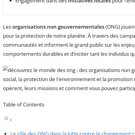
Engagement dans des
initiatives locales
pour l’en
Les
organisations non gouvernementales
(ONG) jouent
pour la protection de notre planète. À travers des campag
communautés et informent le grand public sur les enj
comportements durables et d’inciter tant les individus qu
Table of Contents
Le rôle des ONG dans la lutte contre le changement 