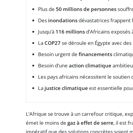
Plus de
50 millions de personnes
souffr
Des
inondations
dévastatrices frappent 
Jusqu’à
116 millions
d’Africains exposés à
La
COP27
se déroule en Égypte avec des
Besoin urgent de
financements
climatiq
Besoin d’une
action climatique
ambitieus
Les pays africains nécessitent le soutien
La
justice climatique
est essentielle pou
L’Afrique se trouve à un carrefour critique, e
émet le moins de
gaz à effet de serre
, il est
impératif que des solutions concrètes soient 