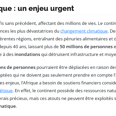
ique : un enjeu urgent
s sans précédent, affectant des millions de vies. Le conti
nces les plus dévastatrices du
changement climatique
. D
férentes régions, entraînant des pénuries alimentaires et
depuis 40 ans, laissant plus de
50 millions de personnes
e
e à des
inondations
qui détruisent infrastructure et moye
ions de personnes
pourraient être déplacées en raison des
daptées qui ne doivent pas seulement prendre en compte l’
s enjeux, l’Afrique a besoin de soutiens financiers consi
gétique
. En effet, le continent possède des ressources na
inerais précieux, mais ces atouts ne peuvent être exploit
matique
.