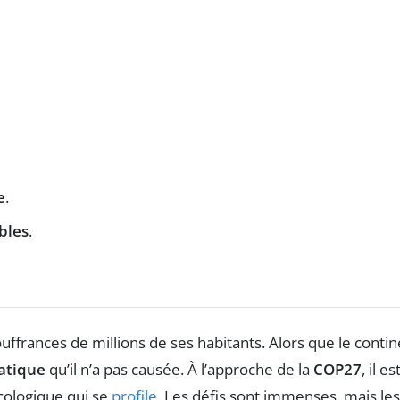
e
.
bles
.
uffrances de millions de ses habitants. Alors que le conti
matique
qu’il n’a pas causée. À l’approche de la
COP27
, il es
cologique qui se
profile
. Les défis sont immenses, mais les