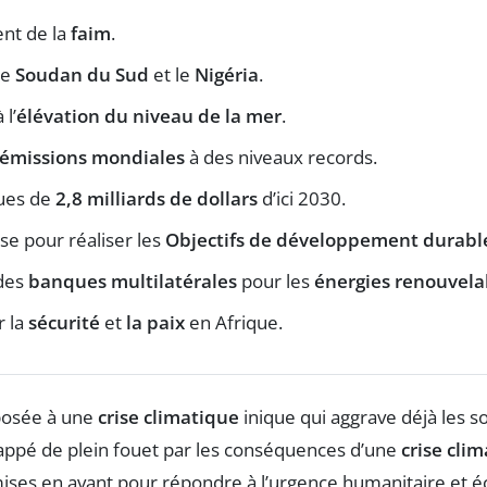
ent de la
faim
.
le
Soudan du Sud
et le
Nigéria
.
 l’
élévation du niveau de la mer
.
émissions mondiales
à des niveaux records.
ues de
2,8 milliards de dollars
d’ici 2030.
e pour réaliser les
Objectifs de développement durabl
 des
banques multilatérales
pour les
énergies renouvela
r la
sécurité
et
la paix
en Afrique.
xposée à une
crise climatique
inique qui aggrave déjà les so
 frappé de plein fouet par les conséquences d’une
crise cli
mises en avant pour répondre à l’urgence humanitaire et é