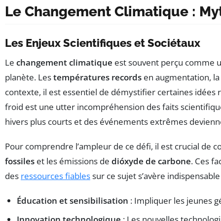
Le Changement Climatique : Myt
Les Enjeux Scientifiques et Sociétaux
Le
changement climatique
est souvent perçu comme un s
planète. Les
températures records
en augmentation, l
contexte, il est essentiel de démystifier certaines idées
froid est une utter incompréhension des faits scientifiq
hivers plus courts et des événements extrêmes devienn
Pour comprendre l’ampleur de ce défi, il est crucial de 
fossiles
et les émissions de
dióxyde de carbone
. Ces f
des
ressources fiables
sur ce sujet s’avère indispensabl
Éducation et sensibilisation
: Impliquer les jeunes g
Innovation technologique
: Les nouvelles technolo