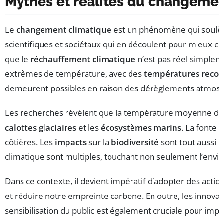
Mythes et réalités du changeme
Le
changement climatique
est un phénomène qui soulève
scientifiques et sociétaux qui en découlent pour mieux
que le
réchauffement climatique
n’est pas réel simplem
extrêmes de température, avec des
températures reco
demeurent possibles en raison des dérèglements atmo
Les recherches révèlent que la température moyenne d
calottes glaciaires
et les
écosystèmes marins
. La fonte
côtières. Les
impacts
sur la
biodiversité
sont tout aussi
climatique sont multiples, touchant non seulement l’en
Dans ce contexte, il devient impératif d’adopter des act
et réduire notre empreinte carbone. En outre, les innova
sensibilisation du public est également cruciale pour i