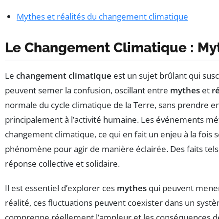
Mythes et réalités du changement climatique
Le Changement Climatique : Myt
Le
changement climatique
est un sujet brûlant qui su
peuvent semer la confusion, oscillant entre
mythes
et
r
normale du cycle climatique de la Terre, sans prendre 
principalement à l’activité humaine. Les événements mét
changement climatique, ce qui en fait un enjeu à la fois 
phénomène pour agir de manière éclairée. Des faits tels
réponse collective et solidaire.
Il est essentiel d’explorer ces
mythes
qui peuvent mener à
réalité, ces fluctuations peuvent coexister dans un syst
comprenne réellement l’ampleur et les conséquences de ce