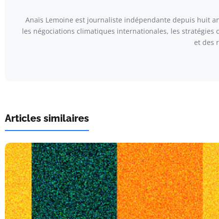
Anaïs Lemoine est journaliste indépendante depuis huit ans
les négociations climatiques internationales, les stratégies
et des 
Articles similaires