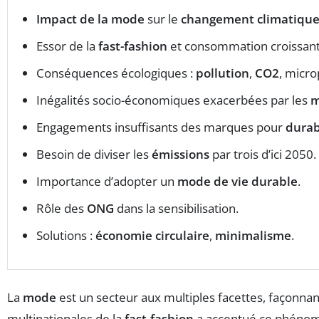
Impact de la mode
sur le
changement climatiqu
Essor de la
fast-fashion
et consommation croissant
Conséquences écologiques :
pollution
,
CO2
, micro
Inégalités socio-économiques exacerbées par les
m
Engagements insuffisants des marques pour
durab
Besoin de diviser les
émissions
par trois d’ici 2050.
Importance d’adopter un
mode de vie durable
.
Rôle des
ONG
dans la sensibilisation.
Solutions :
économie circulaire
,
minimalisme
.
La
mode
est un secteur aux multiples facettes, façonnant 
multinationales de la
fast-fashion
a accentué ce phénom