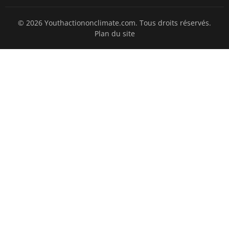
© 2026 Youthactiononclimate.com. Tous droits réservés.
Plan du site