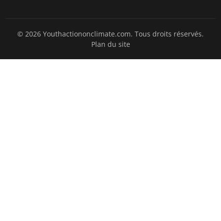
© 2026 Youthactiononclimate.com. Tous droits réservés.
Plan du site