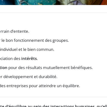
errain d’entente.
r le bon fonctionnement des groupes.
t individuel et le bien commun.
ciation des
intérêts
.
tion
pour des résultats mutuellement bénéfiques.
er développement et durabilité.
des entreprises pour atteindre un équilibre.
te d’
équilibre
au sein des interactions humaines, qu’el