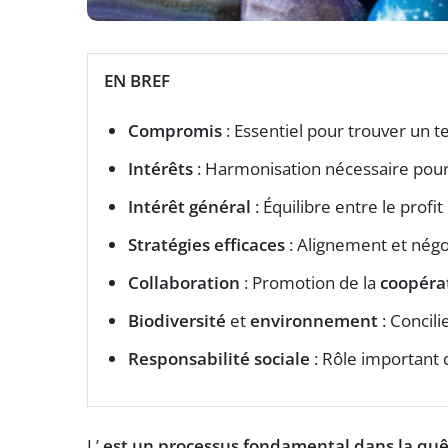
EN BREF
Compromis
: Essentiel pour trouver un t
Intérêts
: Harmonisation nécessaire pou
Intérêt général
: Équilibre entre le profi
Stratégies efficaces
: Alignement et négo
Collaboration
: Promotion de la
coopéra
Biodiversité
et
environnement
: Concili
Responsabilité sociale
: Rôle important 
L’
est un processus fondamental dans la quê