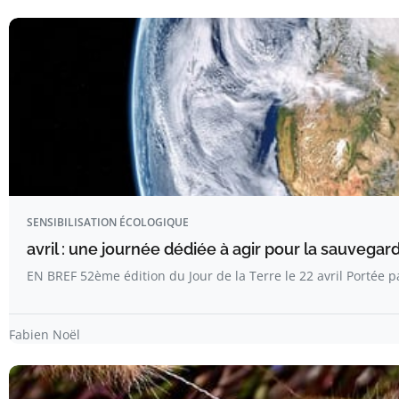
SENSIBILISATION ÉCOLOGIQUE
avril : une journée dédiée à agir pour la sauvega
EN BREF 52ème édition du Jour de la Terre le 22 avril Portée 
Fabien Noël