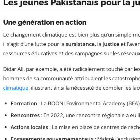
Les jeunes Pakistanais pour la j
Une génération en action
Le changement climatique est bien plus qu’un simple mot 
il s’agit d’une lutte pour la
sursistance
, la
justice
et l’ave
ressources éducatives et des campagnes sur les réseaux s
Didar Ali, par exemple, a été radicalement touché par le
hommes de sa communauté attribuaient les catastrophes à u
climatique
, illustrant ainsi la nécessité de combler les
Formation
: La BOONI Environmental Academy (BEA) et
Rencontres
: En 2022, une rencontre régionale a eu li
Actions locales
: La mise en place de centres de reche
Engagements gouvernementaux
: Malgré l’exclusi