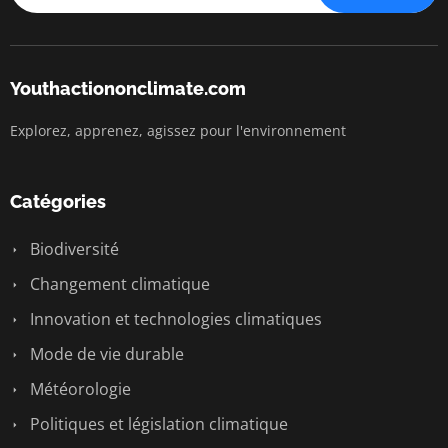
Youthactiononclimate.com
Explorez, apprenez, agissez pour l'environnement
Catégories
Biodiversité
Changement climatique
Innovation et technologies climatiques
Mode de vie durable
Météorologie
Politiques et législation climatique