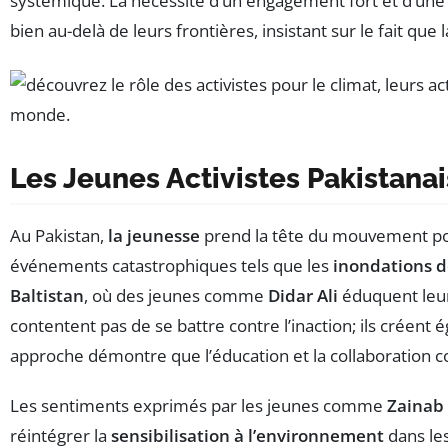
systémique. La nécessité d’un engagement fort et d’une 
bien au-delà de leurs frontières, insistant sur le fait que 
Les Jeunes Activistes Pakistanai
Au Pakistan,
la jeunesse
prend la tête du mouvement po
événements catastrophiques tels que les
inondations d
Baltistan
, où des jeunes comme
Didar Ali
éduquent leurs
contentent pas de se battre contre l’inaction; ils créen
approche démontre que l’éducation et la collaboration
Les sentiments exprimés par les jeunes comme
Zainab
réintégrer la
sensibilisation à l’environnement
dans le