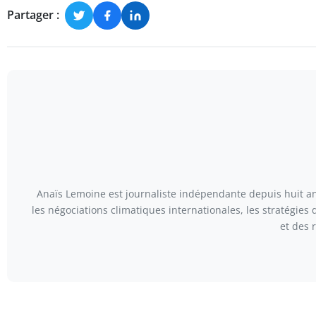
Partager :
Anaïs Lemoine est journaliste indépendante depuis huit ans
les négociations climatiques internationales, les stratégies
et des 