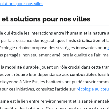
olutions pour nos villes
 et solutions pour nos villes
e qui étudie les interactions entre l’
humain
et la
nature
a
s par la croissance démographique, l’
industrialisation
et l
l’écologie urbaine propose des stratégies innovantes pour
 partagés, non seulement améliore la qualité de l’air, mai
 la
mobilité durable
, jouent un rôle crucial dans cette tr
 peuvent réduire leur dépendance aux
combustibles fossil
 citoyenne à Nice Est, les habitants ont pu découvrir comm
sur ces initiatives, consultez l’article sur
l’écologie au cœu
baine
est le lien entre l’environnement et la
santé mental
bien-être des habitants. C’est pourquoi il est crucial de pré