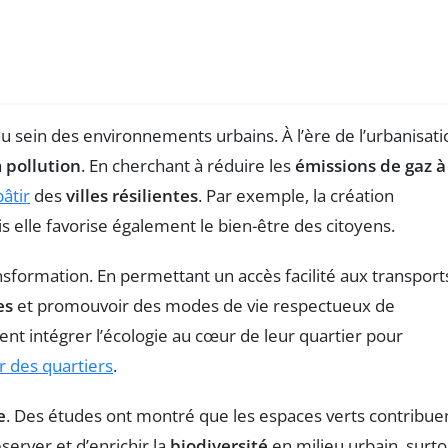
u sein des environnements urbains. À l’ère de l’urbanisati
a
pollution
. En cherchant à réduire les
émissions de gaz à
bâtir
des
villes résilientes
. Par exemple, la création
s elle favorise également le bien-être des citoyens.
ansformation. En permettant un accès facilité aux transport
es
et promouvoir des modes de vie respectueux de
ent intégrer l’écologie au cœur de leur quartier pour
r des quartiers
.
e
. Des études ont montré que les espaces verts contribue
server et d’enrichir la
biodiversité
en milieu urbain, surto