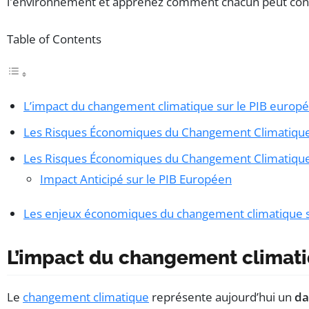
Table of Contents
L’impact du changement climatique sur le PIB europ
Les Risques Économiques du Changement Climatique
Les Risques Économiques du Changement Climatiqu
Impact Anticipé sur le PIB Européen
Les enjeux économiques du changement climatique s
L’impact du changement climati
Le
changement climatique
représente aujourd’hui un
da