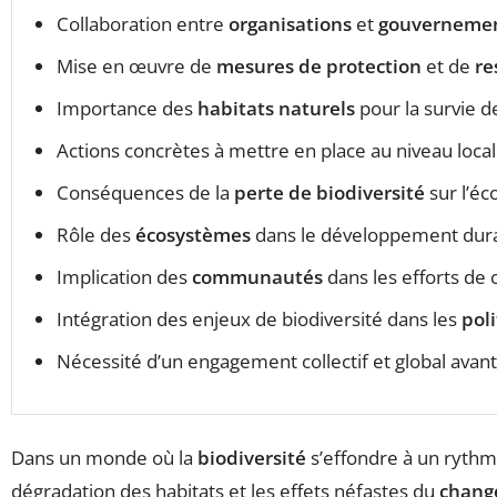
Collaboration entre
organisations
et
gouverneme
Mise en œuvre de
mesures de protection
et de
re
Importance des
habitats naturels
pour la survie 
Actions concrètes à mettre en place au niveau local
Conséquences de la
perte de biodiversité
sur l’éc
Rôle des
écosystèmes
dans le développement dur
Implication des
communautés
dans les efforts de 
Intégration des enjeux de biodiversité dans les
pol
Nécessité d’un engagement collectif et global avan
Dans un monde où la
biodiversité
s’effondre à un rythme
dégradation des habitats et les effets néfastes du
chang